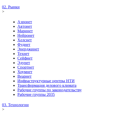
02. Рынки
>
Аэронет
Автонет
Маринет
Нейронет
Хелснет
Фуднет
Энерджинет
Технет
Сейфнет
Эдунет
Спортнет
Хоумнет
Веарнет
Инфраструктурные центры НТИ
Трансформация делового климата
Рабочие группы по законодательству
Рабочие группы 2035
03. Технологии
>