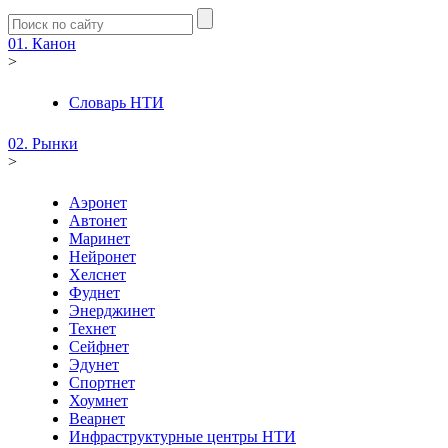
01. Канон
>
Словарь НТИ
02. Рынки
>
Аэронет
Автонет
Маринет
Нейронет
Хелснет
Фуднет
Энерджинет
Технет
Сейфнет
Эдунет
Спортнет
Хоумнет
Веарнет
Инфраструктурные центры НТИ