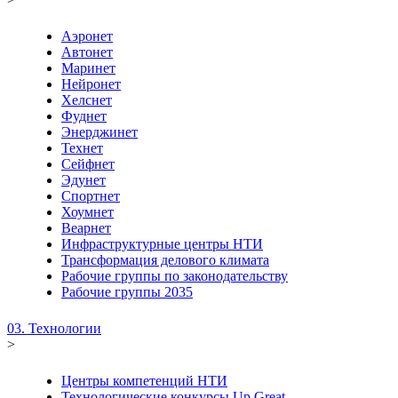
Аэронет
Автонет
Маринет
Нейронет
Хелснет
Фуднет
Энерджинет
Технет
Сейфнет
Эдунет
Спортнет
Хоумнет
Веарнет
Инфраструктурные центры НТИ
Трансформация делового климата
Рабочие группы по законодательству
Рабочие группы 2035
03. Технологии
>
Центры компетенций НТИ
Технологические конкурсы Up Great