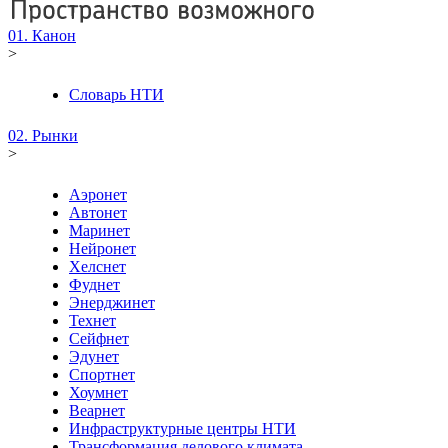
01. Канон
>
Словарь НТИ
02. Рынки
>
Аэронет
Автонет
Маринет
Нейронет
Хелснет
Фуднет
Энерджинет
Технет
Сейфнет
Эдунет
Спортнет
Хоумнет
Веарнет
Инфраструктурные центры НТИ
Трансформация делового климата