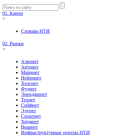
01. Канон
>
Словарь НТИ
02. Рынки
>
Аэронет
Автонет
Маринет
Нейронет
Хелснет
Фуднет
Энерджинет
Технет
Сейфнет
Эдунет
Спортнет
Хоумнет
Веарнет
Инфраструктурные центры НТИ